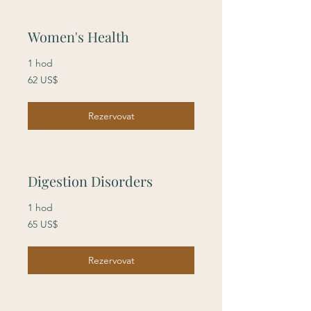
Women's Health
1 hod
62
62 US$
amerických
dolarů
Rezervovat
Digestion Disorders
1 hod
65
65 US$
amerických
dolarů
Rezervovat