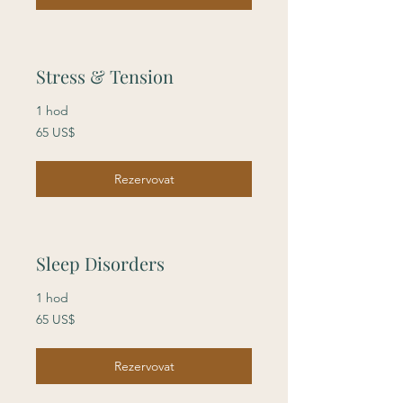
Stress & Tension
1 hod
65
65 US$
amerických
dolarů
Rezervovat
Sleep Disorders
1 hod
65
65 US$
amerických
dolarů
Rezervovat