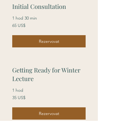
Initial Consultation
1 hod 30 min
65
65 US$
amerických
dolarů
Rezervovat
Getting Ready for Winter
Lecture
1 hod
35
35 US$
amerických
dolarů
Rezervovat