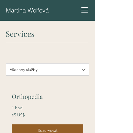
Martina Wolfová
Services
Všechny služby
Orthopedia
1 hod
65
65 US$
amerických
dolarů
Rezervovat